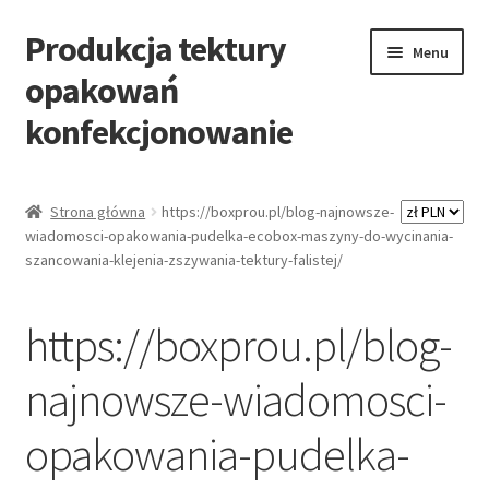
Produkcja tektury
Przejdź
Przejdź
Menu
do
do
opakowań
nawigacji
treści
konfekcjonowanie
Strona główna
Strona główna
https://boxprou.pl/blog-najnowsze-
wiadomosci-opakowania-pudelka-ecobox-maszyny-do-wycinania-
-Opakowania-
szancowania-klejenia-zszywania-tektury-falistej/
AQUILA
https://boxprou.pl/blog-
Blog
najnowsze-wiadomosci-
Formularz zapytania
opakowania-pudelka-
Gdzie szukać producenta tektury falistej i producenta