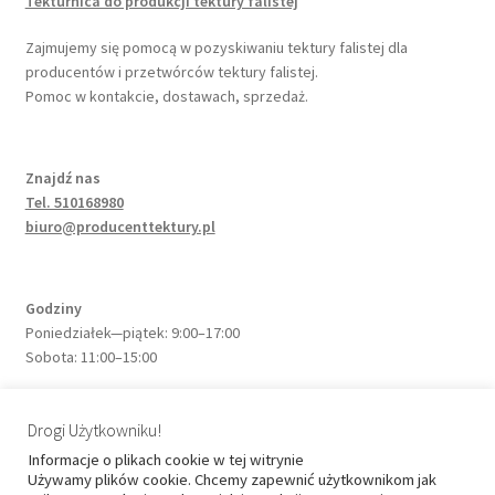
Tekturnica do produkcji tektury falistej
Sklep
Zajmujemy się pomocą w pozyskiwaniu tektury falistej dla
Szukasz dostawcy surowców do produkcji pudeł, opakowań,
producentów i przetwórców tektury falistej.
producenta tektury falistej?
Pomoc w kontakcie, dostawach, sprzedaż.
Tektura falista – jak to się dzieje?
Znajdź nas
Tel. 510168980
Zamówienie
biuro@producenttektury.pl
Godziny
Poniedziałek—piątek: 9:00–17:00
Sobota: 11:00–15:00
Drogi Użytkowniku!
Adres
Informacje o plikach cookie w tej witrynie
ul. Sadowa 11H
Używamy plików cookie. Chcemy zapewnić użytkownikom jak
32-050 Skawina